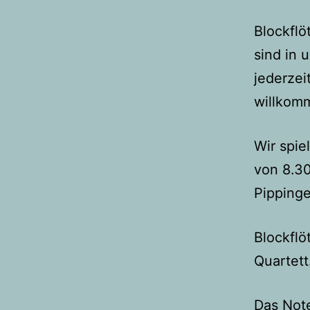
Blockflö
sind in
jederzei
willkom
Wir spie
von 8.30
Pippinge
Blockflö
Quartett
Das Note