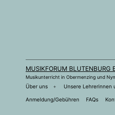
Zum
Inhalt
springen
MUSIKFORUM BLUTENBURG E
Musikunterricht in Obermenzing und N
Über uns
Unsere Lehrerinnen 
Menü
öffnen
Anmeldung/Gebühren
FAQs
Kon