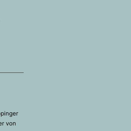
9
ppinger
er von