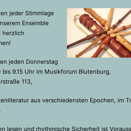
ten jeder Stimmlage
 unserem Ensemble
t herzlich
men!
len jeden Donnerstag
 bis 9.15 Uhr im Musikforum Blutenburg,
rstraße 113,
tenliteratur aus verschiedensten Epochen, im T
.
n lesen und rhythmische Sicherheit ist Voraus