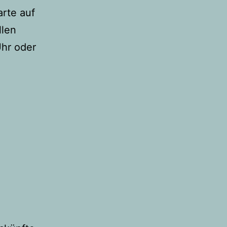
arte auf
llen
Uhr oder