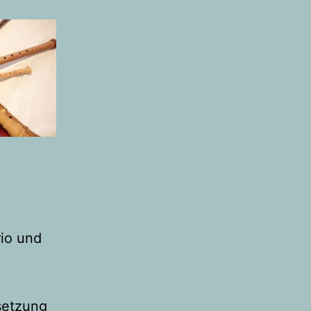
rio und
setzung