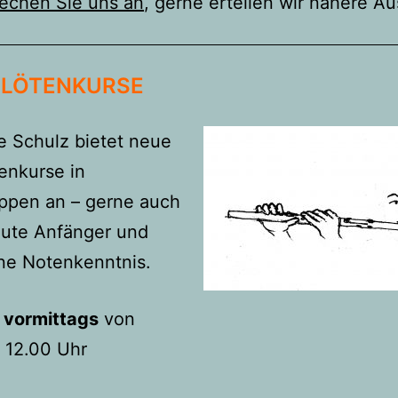
echen Sie uns an
, gerne erteilen wir nähere A
LÖTENKURSE
ie Schulz bietet neue
enkurse in
uppen an – gerne auch
lute Anfänger und
ne Notenkenntnis.
 vormittags
von
s 12.00 Uhr