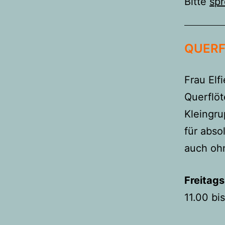
Bitte
spr
QUERF
Frau Elf
Querflöt
Kleingr
für abso
auch oh
Freitags
11.00 bi