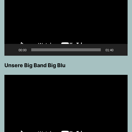
00:00
01:40
Unsere Big Band Big Blu
Video-
Player