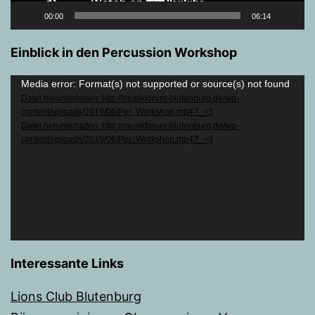
00:00
06:14
Einblick in den Percussion Workshop
Video-
Media error: Format(s) not supported or source(s) not found
Datei herunterladen: http://musikforum-blutenburg.de/wp-
Player
content/uploads/2019/06/Per.-Workshop.mp4?_=3
Datei herunterladen: http://musikforum-blutenburg.de/wp-
content/uploads/2019/06/Per.-Workshop.mp4?_=3
Interessante Links
Lions Club Blutenburg